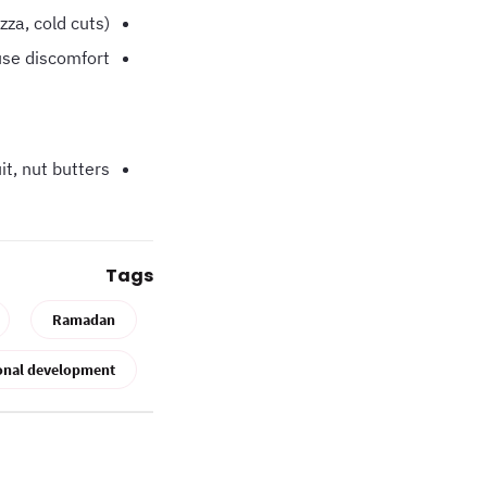
zza, cold cuts)
use discomfort
it, nut butters
Tags
Ramadan
onal development