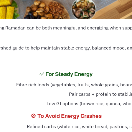
ing Ramadan can be both meaningful and energizing when suppo
reshed guide to help maintain stable energy, balanced mood, a
For Steady Energy ✅
Fibre rich foods (vegetables, fruits, whole grains, beans,
Pair carbs + protein to stabil
Low GI options (brown rice, quinoa, whol
To Avoid Energy Crashes 🚫
Refined carbs (white rice, white bread, pastries, 