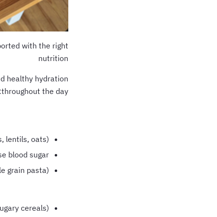
rted with the right
nutrition
nd healthy hydration
throughout the day:
 lentils, oats)
ise blood sugar
e grain pasta)
sugary cereals)