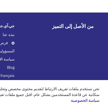
من الأصل إلى التميز
جي.آي.جي.
نبذه عنا
فرص ا
المسؤولية
سياسة الا
Blog
 français
نحن نستخدم ملفات تعريف الارتباط لتقديم محتوى مخصص وتحليل
الإمارات
الشروط والاحكام
سياسة 
سكانية عن قاعدة المستخدمين بشكل عام. اقبل جميع ملفات تعري
سياسة الخصوصية
english