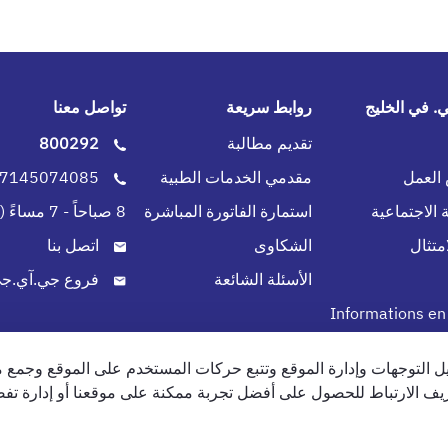
 في الخليج
روابط سريعة
تواصل معنا
تقديم مطالبة
800292
لعمل
مقدمي الخدمات الطبية
0097145074085
 الاجتماعية
استمارة الفاتورة المباشرة
8 صباحاً - 7 مساءً (طوال الاسبوع)
متثال
الشكاوى
اتصل بنا
الأسئلة الشائعة
فروع جي.آي.جي
Informations en
 التوجهات وإدارة الموقع وتتبع حركات المستخدم على الموقع وجمع 
الخصوصية
سياسة الخصوصية (جميع الحقوق محفوظة)2024 شركة جي.آي.جي. للتأمين (الخليج) ش.م.ب (م)
ف الارتباط للحصول على أفضل تجربة ممكنة على موقعنا أو إدارة تفض
العربية المتحدة