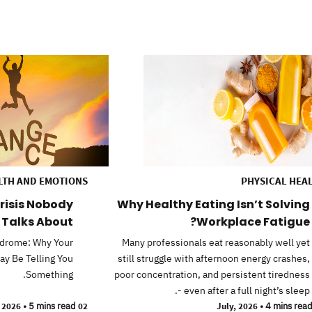
LTH AND EMOTIONS
PHYSICAL HEA
risis Nobody
Why Healthy Eating Isn’t Solving
Talks About
Workplace Fatigue?
yndrome: Why Your
Many professionals eat reasonably well yet
ay Be Telling You
still struggle with afternoon energy crashes,
Something.
poor concentration, and persistent tiredness
- even after a full night’s sleep.
•
5 mins read
02 June, 2026
•
4 mins rea