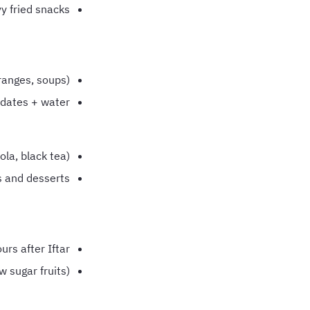
y fried snacks
ranges, soups)
 dates + water
ola, black tea)
s and desserts
urs after Iftar
w sugar fruits)