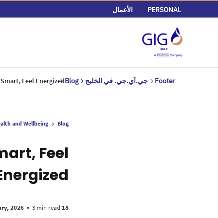
PERSONAL
الأعمال
Footer
جي.آي.جي. في الخليج
Blog
Smart, Feel Energized
alth and Wellbeing
Blog
art, Feel
Energized
•
3 min read
18 February, 2026