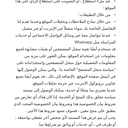
• عند ملء استطلاع ، أو التصويت على استطلاع الرأي على هذا
الموقع ؛
• من خلال التطبيقات ؛
• من خلال نماذج الملاحظات وتحليلات الموقع وعندما تقدم لنا
التفاصيل الخاصة بك سواء متصلاً عبر الإنترنت أو غير متصل.
• عندما تتواصل معنا عبر وسائل التواصل الاجتماعي أو خدمات
المراسلة مثل Whatsapp
قد نستخدم أيضًا تقنية سجل المتصفحين أو تقنيات مشابهة لجمع
معلومات عن استخدام الموقع. يمكن العثور على مزيد من
المعلومات التفصيلية حول سجل المتصفحين واستخداماته على
"سياسة سجل المتصفح" الخاصة بنا ، والتي يمكن الوصول إليها
في أسفل صفحة الموقع. بالإضافة إلى ذلك ، قد نقوم أيضًا بجمع
عناوين بروتوكول الانترنت عبر حزمة تحليلات الموقع.
عندما تشتري منا منتجًا أو خدمة، يمكنك الوصول إلى مستند
سياسة تتعلق بذلك المنتج أو الخدمة. إذا كان هناك أي تعارض بين
شروط بيان الخصوصية هذا وشروط بيان الخصوصية المحدد الذي
ينطبق على منتج معين ، فسوف تسود شروط هذا الأخير.
يجب أن يتم عرض هذا المستند لأي شخص آخر مغطى بواسطة ،
أو طرف في ، أي خدمات أو وثائق تم شراؤها منا.