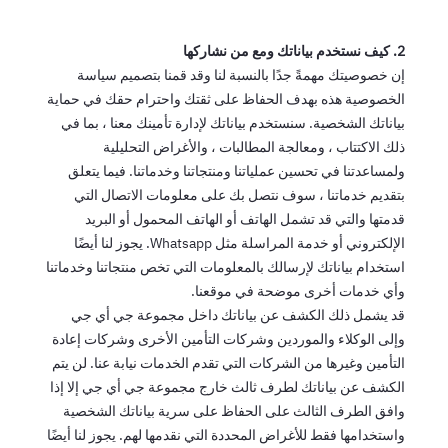
2. كيف نستخدم بياناتك ومع من نشاركها
إن خصوصيتك مهمةً جدًا بالنسبة لنا وقد قمنا بتصميم سياسة
الخصوصية هذه بهدف الحفاظ على ثقتك واحترام حقك في حماية
بياناتك الشخصية. سنستخدم بياناتك لإدارة تأمينك معنا ، بما في
ذلك الاكتتاب ، ومعالجة المطالبات ، والأغراض التحليلية
ولمساعدتنا في تحسين عملياتنا ومنتجاتنا وخدماتنا. فيما يتعلق
بتقديم خدماتنا ، سوف نتصل بك على معلومات الاتصال التي
قدمتها والتي قد تشمل الهاتف أو الهاتف المحمول أو البريد
الإلكتروني أو خدمة المراسلة مثل Whatsapp. يجوز لنا أيضًا
استخدام بياناتك لإرسالك بالمعلومات التي تخص منتجاتنا وخدماتنا
وأي خدمات أخرى موضحة في موقعنا.
قد يشمل ذلك الكشف عن بياناتك داخل مجموعة جي أي جي
وإلى الوكلاء والموردين وشركات التأمين الأخرى وشركات إعادة
التأمين وغيرها من الشركات التي تقدم الخدمات نيابة عنا. لن يتم
الكشف عن بياناتك لطرف ثالث خارج مجموعة جي أي جي إلا إذا
وافق الطرف الثالث على الحفاظ على سرية بياناتك الشخصية
واستخدامها فقط للأغراض المحددة التي نقدمها لهم. يجوز لنا أيضًا