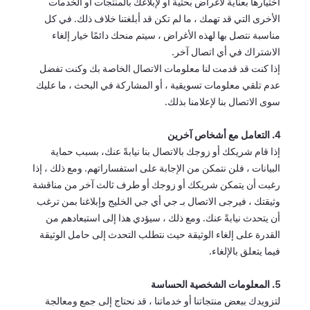
اختيارها بعناية لأغراض بحثية أو لإبلاغك بالمنتجات أو الخدمات
الأخرى التي قد تهمك ، ما لم تكن قد أبلغتنا خلاف ذلك. في كل
مناسبة نتصل بها لهذه الأغراض ، سيتم منحك دائمًا خيار إلغاء
الاشتراك في أي اتصال آخر.
إذا كنت قد قدمت لنا معلومات الاتصال الخاصة بك وكنت تفضل
عدم تلقي معلومات تسويقية ، أو المشاركة في البحث ، ما عليك
سوى الاتصال بنا لإعلامنا بذلك.
4. التعامل مع أشخاص آخرين
إذا قام شريكك أو زوجك بالاتصال بنا نيابةً عنك، بسبب حماية
البيانات ، فلن نتمكن من الإجابة على استفساراتهم. ومع ذلك ، إذا
رغبت أن يتمكن شريكك أو زوجك أو طرف ثالث آخر من مناقشة
وثيقتك ، فيرجى الاتصال بـ جي أي جي الخليج وإبلاغنا بمن ترغب
أن يتحدث نيابةً عنك. ومع ذلك ، سيؤدي هذا إلى استبعادهم من
القدرة على إلغاء الوثيقة حيث نتطلب التحدث إلى حامل الوثيقة
فيما يتعلق بالإلغاء.
5. المعلومات الشخصية الحساسة
لتزويدك ببعض منتجاتنا أو خدماتنا ، قد نحتاج إلى جمع ومعالجة