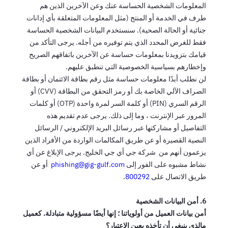
المعلومات الشخصية الحساسة عنك وعن الآخرين الذين هم
طرف في الخدمة أو المنتج (مثل المعلومات المتعلقة بأي إدانات
جنائية أو الحالة الصحية). سنستخدم البيانات الشخصية الحساسة
فقط للغرض المحدد الذي يتم توفيره من أجله. يرجى التأكد من
قيامك بتزويدنا بمعلومات حساسة عن الآخرين باتفاقهم الصريح
وإخطارهم بسياسية الخصوصية التي تنطبق عليهم.
لن نطلب أبدًا معلومات حساسة مثل رقم بطاقة الائتمان أو بطاقة
الصراف الآلي الخاصة بك أو رمز التحقق من البطاقة (CVV) أو
الرقم السري (PIN) أو كلمة السر لمرة واحدة (OTP) أو كلمات
المرور عبر الإنترنت ، وما إلى ذلك. يرجى عدم تقديم هذه
التفاصيل أو مشاركتها عبر رسائل البريد الإلكتروني / الرسائل
النصية القصيرة أو عن طريق المكالمات الواردة من الأفراد الذين
يزعمون أنهم من شركة جي أي جي الخليج. يرجى الإبلاغ عن أي
نشاط مشبوه على الفور إلى
phishing@gig-gulf.com
أو عن
طريق الاتصال على
800292
.
6. أمن البيانات الشخصية
أمن بيانات العميل من أولوياتنا ؛ إنها أيضًا مسؤولية متبادلة. كعميل
مالذي ينبغي أن تأخذه بعين الاعتبار؟