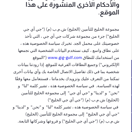
والأحكام الأخرى المنشورة على هذا
الموقع.
مجموعة الخليج للتأمين (الخليج) ش.م.ب (م) ("جي أي جي
الخليج") جزء من مجموعة شركات جي أي جي ، التي تأخذ
خصوصيتك على محمل الجد. تخبرك سياسة الخصوصية هذه ،
على نطاق واسع ، كيف نستخدم البيانات الشخصية التي نجمعها
من استخدامك للنطاق
www.gig-gulf.com
("الموقع
الإلكتروني") وجميع النطاقات الفرعية للموقع. إذا زودتنا ببيانات
شخصية بما في ذلك تفاصيل الاتصال الخاصة بك وأي بيانات أخرى
تمكننا من التعرف عليك وتزويدك بخدماتنا ، فسنتعامل معها وفقًا
لهذه السياسة. في سياسة الخصوصية هذه ، تشير كلمة "لنا" و
"نحن" و "لدينا" و "جي أي جي" إلى مجموعة الخليج للتأمين
(الخليج) ش.م.ب (م) ("جي أي جي الخليج")
في سياسة الخصوصية هذه ، تشير كلمة "لنا" و "نحن" و "لدينا" و
"جي أي جي الخليج" إلى مجموعة الخليج للتأمين (الخليج)
ش.م.ب (م) ("جي أي جي الخليج") و فروعها وشركاتها التابعة.