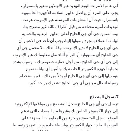
في عالم الانترنت اليوم التهديد عبر الأونلاين متغير باستمرار ،
يجب على المرء أن يواصل تدابير السلامة للأجهزة الحاسوبية
باستمرار. حيث أن المعلومات المرسلة عبر الإنترنت عرضة
لتهديدات أمنية مختلفة من قبل أطراف ثالثة غير مصرح بها.
بينما تضمن جي أي جي الخليج أعلى معايير الرعاية والحماية
لبيانات العملاء بمجرد وصولها إلينا، يجب أن تأخذ في الاعتبار أن
جي أي جي الخليج لا تدير الإنترنت. وفقًا لذلك ، لا تتحمل جي أي
جي الخليج أي مسؤولية أو التزام أثناء نقل معلوماتك عبر الإنترنت
إلى جي أي جي الخليج . من أجل حماية خصوصيتك ، نوصيك بشدة
بحماية أجهزة الكمبيوتر الخاصة بك وتأمين أي بيانات تقوم
بتوصيلها إلى جي أي جي الخليج أو بدلاً من ذلك ، قم باستخدام
وسيلة اتصال مع جي أي جي الخليج تشعرك براحة أكبر.
7. سجل المتصفح
ترسل جي أي جي الخليج سجل المتصفح من مواقعها الإلكترونية
إلى جهاز الكمبيوتر الخاص بك وغيرها من المعدات التي تدعم
الموقع. سجل المتصفح هو جزء من المعلومات المخزنة على
القرص الصلب لجهاز الكمبيوتر بواسطة خادم ويب لتعزيز وتبسيط