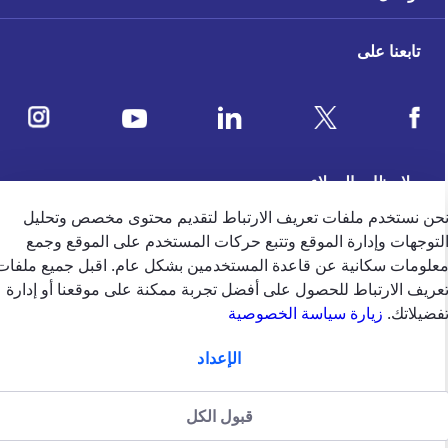
تابعنا على
ملاحظات العملاء
حن نستخدم ملفات تعريف الارتباط لتقديم محتوى مخصص وتحليل
لتوجهات وإدارة الموقع وتتبع حركات المستخدم على الموقع وجمع
4.5
/5
علومات سكانية عن قاعدة المستخدمين بشكل عام. اقبل جميع ملفات
وفقًا لتقييم 39650 وفقًا
عريف الارتباط للحصول على أفضل تجربة ممكنة على موقعنا أو إدارة
فضيلاتك.
زيارة سياسة الخصوصية
الإمارات
english
الإعداد
الشروط والاحكام
سياسة الخصوصية
سياسة الخصوصية (جميع الحقوق
قبول الكل
محفوظة)2024 شركة جي.آي.جي. للتأمين (الخليج) ش.م.ب (م)
منظّمة من قبل