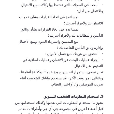
• البحث في السجلات التي تحتفظ بها وكالات منع الاحتيال
والائتمان من أجل:
المساعدة في اتخاذ القرارات بشأن خدمات
الائتمان لك ولأفراد أسرتك ؛
المساعدة في اتخاذ القرارات بشأن وثائق
التأمين والمطالبات لك ولأفراد أسرتك ؛
تتبع المدينين واسترداد الديون ومنع الاحتيال
وإدارة وثائق التأمين الخاصة بك ؛
• التحقق من هويتك لمنع غسل الأموال ؛
• إجراء عمليات البحث عن الائتمان وعمليات اضافية في
التفتيش عن الاحتيال.
نحن نسعى باستمرار لتحسين جودة خدماتنا وكفاءة أنظمتنا ،
وبالتالي ، من وقت لآخر ، قد نستخدم بياناتك الشخصية أثناء
تدريب الموظفين و / أو اختبار النظام.
3. استخدام المعلومات الشخصية للتسويق
يجوز لنا استخدام المعلومات التي تقدمها وكذلك استخدامها من
قبل أعضاء آخرين في مجموعة جي أي جي وأطراف ثالثة تم