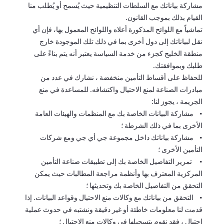
مشاركة بياناتك مع السلطات التنظيمية حيث يُسمح أو يُطلب منا
القيام بذلك بموجب القانون.
تماشياً مع اللوائح المذكورة أعلاه واللوائح المعمول بها، فإن أي
نقل لبياناتك إلى دول أخرى بما في ذلك تلك الموجودة خارج
منطقة الخليج كجزء من خدمة السياسة يعتبر أنه يتم بناءً على
طلبك وبموافقتك.
للحفاظ على أقساط التأمين منخفضة ، نشارك في عدد من
مبادرات الصناعة لمنع الاحتيال واكتشافه. للمساعدة في منع
الجريمة ، يجوز لنا:
• مشاركة البيانات الخاصة بك مع المنظمات والهيئات العامة
الأخرى بما في ذلك الشرطة ؛
• مشاركة بياناتك داخل مجموعة جي أي جي ومع شركات
التأمين الأخرى ؛
• تمرير التفاصيل الخاصة بك إلى تطبيقات صناعة التأمين
المركزية المعترف بها وأنظمة مراجعة المطالبات حيث يمكن
التحقق من التفاصيل الخاصة بك وتحديثها ؛
• التحقق من بياناتك مع وكالات منع الاحتيال وقواعد البيانات. إذا
قدمت لنا معلومات خاطئة أو غير دقيقة ونشتبه في حدوث عملية
احتيال ، فقد نقوم بتسجيلها في وكالات منع الاحتيال ؛