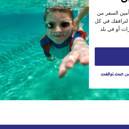
أمين السفر من
 لترافقك في كل
ات أو في بلد
من حيث توقفت