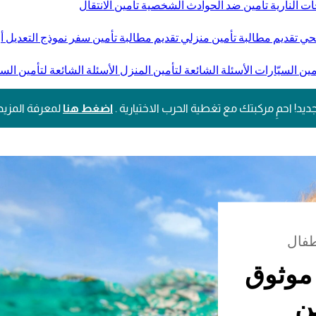
ات النارية
تأمين ضد الحوادث الشخصية
تأمين الانتقال
صحي
تقديم مطالبة تأمين منزلي
تقديم مطالبة تأمين سفر
نموذج التعديل أو
مين السيّارات
الأسئلة الشائعة لتأمين المنزل
الأسئلة الشائعة لتأمين الس
ديد! احمِ مركبتك مع تغطية الحرب الاختيارية .
اضغط هنا
لمعرفة المزيد
طفال
أمين السفر من GIG موثوق
ين