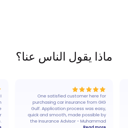
ماذا يقول
الناس
عنا؟
I
One satisfied customer here for
h
purchasing car insurance from GIG
e
Gulf. Application process was easy,
r
quick and smooth, made possible by
.
the Insurance Advisor - Muhammad
,
e
Akasha Tahir. My last minute call on a
Read more