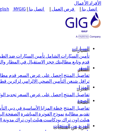
الأفراد
الأعمال
اتصل بنا
|
فرص العمل
|
اتصل بنا
|
MYGIG
glish
السيارات
السيارات
تأمين السيّارات الشامل
تأمين السيّارات ضد الط
قدم وتابع مطالبتك
حجز الاستقبال في المطار وال
السفر
السفر
تفاصيل المنتج
إحصل على عرض السعر
قدم مطال
ترافل شنغن
التأمين الصحي الإلزامي لزائرين قط
المنزل
المنزل
تفاصيل المنتج
إحصل على عرض السعر
تجديد الو
الصحة
الصحة
تفاصيل المنتج
خطة المزايا الأساسية في دبي
التأ
تقديم مطالبة
نموذج الفوترة المباشرة
الصفحة الرئيس
هيلث اون تراك
بودكاست هيلث اون تراك
مدونة ا
المزيد من المنتجات
المزيد من المنتجات