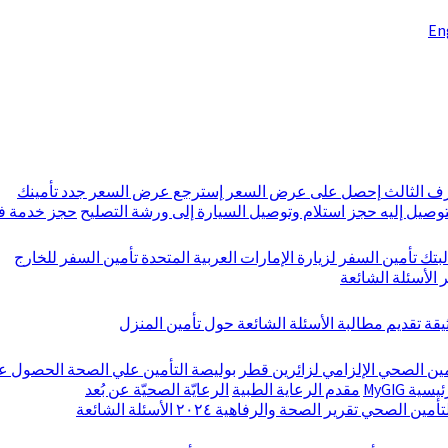
En
رف الثالث
إحصل على عرض السعر
إسترجع عرض السعر
جدد تأمينك
توصيل إليه
حجز استلام وتوصيل السيارة إلى ورشة التصليح
حجز خدمة فح
بتك
تأمين السفر لزيارة الإمارات العربية المتحدة
تأمين السفر للخارج
ر
الأسئلة الشائعة
ثيقة
تقديم مطالبة
الأسئلة الشائعة حول تأمين المنزل
مين الصحي الإلزامي لزائرين قطر
بوليصة التأمين علي الصحة
الحصول ع
ية MyGIG
مقدم الرعاية الطبية
الرعايّة الصحيّة عن بُعد
لتأمين الصحي
تقرير الصحة والرفاهية ٢٠٢٤
الأسئلة الشائعة