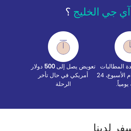
آي جي الخليج
؟
 المطالبات
تعويض يصل إلى
500
دولار
متاح طوال أيام الأسبوع، 24
أمريكي في حال تأخر
ومياً.
الرحلة
ر لدينا