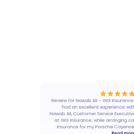
 experience
Review for Nawab Ali – GIG Insurance 
. The entire
had an excellent experience wit
ck, smooth,
Nawab Ali, Customer Service Executiv
. Mr. Nawab
at GIG Insurance, while arranging ca
essional, and
insurance for my Porsche Cayenne
out, making
Read more
Nawab was highly professional
Read mor