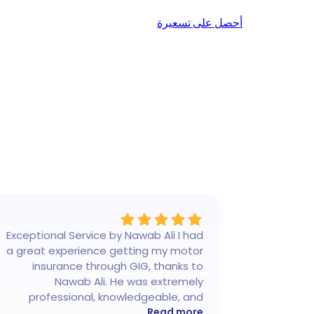
أحصل على تسعيرة
Exceptional Service by Nawab Ali I had
a great experience getting my motor
insurance through GIG, thanks to
Nawab Ali. He was extremely
professional, knowledgeable, and
patient throughout the entire process.
Read more