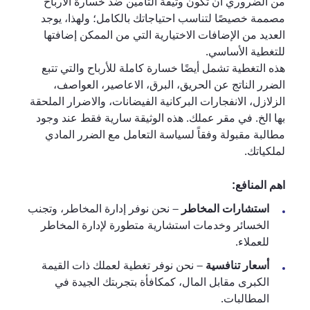
من الضروري أن تكون وثيقة التأمين ضد خسارة الأرباح
مصممة خصيصًا لتناسب احتياجاتك بالكامل؛ ولهذا، يوجد
العديد من الإضافات الاختيارية التي من الممكن إضافتها
للتغطية الأساسي.
هذه التغطية تشمل أيضًا خسارة كاملة للأرباح والتي تتبع
الضرر الناتج عن الحريق، البرق، الاعاصير، العواصف،
الزلازل، الانفجارات البركانية الفيضانات، والاضرار الملحقة
بها الخ. في مقر عملك. هذه الوثيقة سارية فقط عند وجود
مطالبة مقبولة وفقاً لسياسة التعامل مع الضرر المادي
لملكياتك.
اهم المنافع:
استشارات المخاطر
– نحن نوفر إدارة المخاطر، وتجنب
الخسائر وخدمات استشارية متطورة لإدارة المخاطر
للعملاء.
أسعار تنافسية
– نحن نوفر تغطية لعملك ذات القيمة
الكبرى مقابل المال، كمكافأة بتجربتك الجيدة في
المطالبات.