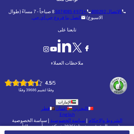
الاتصال
800292
+971 4 5074085
8 صباحاً - 7 مساءً (طوال
الاسبوع)
اتصل بنا
فروع جي.آي.جي.
تابعنا على
ملاحظات العملاء
4.5
/5
وفقًا لتقييم 39686 وفقًا
الإمارات
البحرين
عمان
قطر
English
الشروط والاحكام
|
سياسة الخصوصية
|
سياسة الخصوصية
(جميع الحقوق محفوظة)2026 شركة جي.آي.جي. للتأمين
(الخليج) ش.م.ب (م)
|
منظّمة من قبل هيئة التأمين في دولة