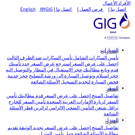
الأفراد
الأعمال
اتصل بنا
|
فرص العمل
|
اتصل بنا
|
MYGIG
English
السيارات
السيارات
تأمين السيّارات الشامل
تأمين السيّارات ضد الطرف الثالث
إحصل على عرض السعر
إسترجع عرض السعر
جدد تأمينك
قدم وتابع مطالبتك
حجز الاستقبال في المطار والتوصيل إليه
حجز استلام وتوصيل السيارة إلى ورشة التصليح
حجز خدمة
فحص السيارة لتجديد التسجيل
الأسئلة الشائعة
السفر
السفر
تفاصيل المنتج
إحصل على عرض السعر
قدم مطالبتك
تأمين
السفر لزيارة الإمارات العربية المتحدة
تأمين السفر للخارج
ترافل شنغن
التأمين الصحي الإلزامي لزائرين قطر
الأسئلة
الشائعة
المنزل
المنزل
تفاصيل المنتج
إحصل على عرض السعر
تجديد الوثيقة
تقديم
مطالبة
الأسئلة الشائعة حول تأمين المنزل