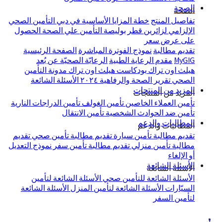
الصحة
الصحة
تفاصيل المنتج
خطة المزايا الأساسية في دبي
التأمين الصحي
الإلزامي لزائرين قطر
بوليصة التأمين علي الصحة
الحصول
على عرض سعر
تقديم مطالبة
نموذج الفوترة المباشرة
الصفحة الرئيسية
MyGIG
مقدم الرعاية الطبية
الرعايّة الصحيّة عن بُعد
هيلث اون تراك
بودكاست هيلث اون تراك
مدونة التأمين
الصحي
تقرير الصحة والرفاهية ٢٠٢٤
الأسئلة الشائعة
المزيد من المنتجات
المزيد من المنتجات
تأمين العملاء الخاصين
تأمين الغولف
تأمين الدراجات النارية
تأمين ضد الحوادث الشخصية
تأمين الانتقال
المطالبات والدعم
المطالبات والدعم
تقديم مطالبة تأمين سيارة
تقديم مطالبة تأمين صحي
تقديم
مطالبة تأمين منزلي
تقديم مطالبة تأمين سفر
نموذج التعديل
أو الإلغاء
الأسئلة الشائعة
الأسئلة الشائعة
الأسئلة الشائعة للتأمين صحي
الأسئلة الشائعة لتأمين
السيّارات
الأسئلة الشائعة لتأمين المنزل
الأسئلة الشائعة
لتأمين السفر