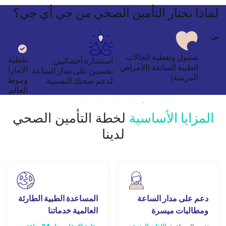
لماذا
تختار التأمين الصحي من جي أي
جي؟
جاني
شمول وتغطية الحالات
تغطية تش
استشارة أخصائيين
الطبية السابقة (الأمراض
الإمارات 
نفسيين على مدار الساعة
المزمنة)
وموطنك 
لدعم صحتك النفسية
العالم
المزايا الأساسية
لخطة التأمين الصحي
لدينا
دعم على مدار الساعة
المساعدة الطبية الطارئة
ومطالبات ميسرة
العالمية خدماتنا