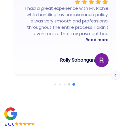
تغطية حالات الحمل والولادة
برنامج "بسمة"
داخل المستشفى (الولادة
I had a great experience with Mr. Richie
بقيمة 25,000 درهم إماراتي
الطبيعية، والعملية القيصرية
while handling my car insurance policy.
الاستشارات الطبية عن بعد
مشمول
He was very smooth and professional
الضرورية طبياً)
throughout the entire process. I didn’t
even realize that my payment had
تغطية حالات الحمل والولادة
been dropped, but he quickly resolved it
Read more
داخل المستشفى (الولادة
بقيمة 20,000 درهم إماراتي
without any hassle. Thanks to his
الطبيعية، والعملية القيصرية
efficiency and attention to detail,
الضرورية طبياً)
everything was sorted out promptly. I
Rolly Sabangan
truly appreciate his support and
professionalish. Highly recommended!
4.5/5