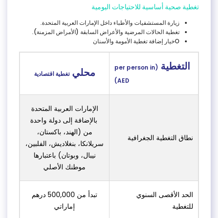
تغطية صحية أساسية للاحتياجات اليومية
زيارة المستشفيات والأطباء داخل الإمارات العربية المتحدة.
تغطية الحالات المرضية والأعراض السابقة (الأمراض المزمنة).
Oخيار إضافة تغطية الأمومة والأسنان
التغطية
(per person in
محلي
تغطية اقتصادية
AED)
الإمارات العربية المتحدة
بالإضافة إلى دولة واحدة
من (الهند، باكستان،
نطاق التغطية الجغرافية
سريلانكا، بنغلاديش، الفلبين،
نيبال، وبوتان) باعتبارها
موطنك الأصلي
الحد الأقصى السنوي
تبدأ من 500,000 درهم
للتغطية
إماراتي