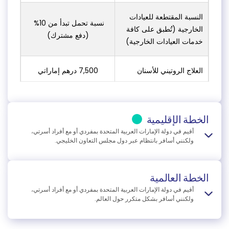
النسبة المقتطعة للعيادات
نسبة تحمل تبدأ من 10%
الخارجية (تُطبق على كافة
(دفع مشترك)
خدمات العيادات الخارجية)
العلاج الروتيني للأسنان
7,500 درهم إماراتي
علاج البصريات (مع نسبة
لا توجد تغطية / غير مشمول
تحمل 20%)
الخطة الإقليمية
أقيم في دولة الإمارات العربية المتحدة بمفردي أو مع أفراد أسرتي،
تغطية الحوادث الشخصية
ولكنني أسافر بانتظام عبر دول مجلس التعاون الخليجي.
لا توجد تغطية / غير مشمول
الهدف:
تغطية متوازنة وشاملة لدول مجلس التعاون الخليجي.
برنامج دعم المرضى /
ماذا تشمل هذه الخطة؟
الخطة العالمية
مشمول
برنامج "بسمة"
أقيم في دولة الإمارات العربية المتحدة بمفردي أو مع أفراد أسرتي،
راحة إضافية مع خيارات رعاية أوسع.
ولكنني أسافر بشكل متكرر حول العالم.
تشمل جميع مزايا الخطة الأساسية، بالإضافة إلى تغطية الأسنان
الاستشارات الطبية عن بعد
مشمول
الهدف:
تغطية ممتازة وشاملة للمسافرين الدائمين
والأمومة.
إمكانية العلاج في عدد أكبر من المستشفيات الخاصة عبر دول