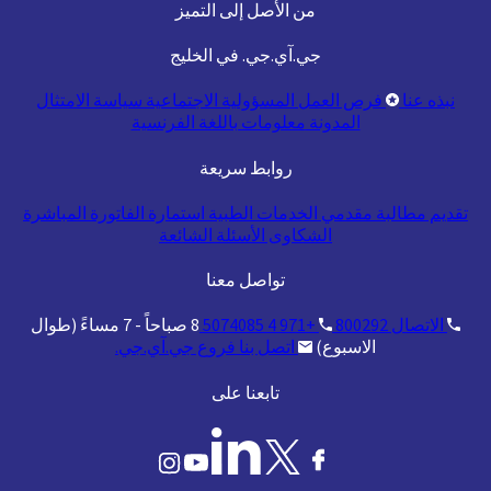
من الأصل إلى التميز
جي.آي.جي. في الخليج
نبذه عنا
فرص العمل
المسؤولية الاجتماعية
سياسة الامتثال
المدونة
معلومات باللغة الفرنسية
روابط سريعة
تقديم مطالبة
مقدمي الخدمات الطبية
استمارة الفاتورة المباشرة
الشكاوى
الأسئلة الشائعة
تواصل معنا
الاتصال
800292
+971 4 5074085
8 صباحاً - 7 مساءً (طوال
الاسبوع)
اتصل بنا
فروع جي.آي.جي.
تابعنا على