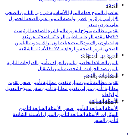
الصحة
الصحة
تفاصيل المنتج
خطة المزايا الأساسية في دبي
التأمين الصحي
الإلزامي لزائرين قطر
بوليصة التأمين علي الصحة
الحصول
على عرض سعر
تقديم مطالبة
نموذج الفوترة المباشرة
الصفحة الرئيسية
MyGIG
مقدم الرعاية الطبية
الرعايّة الصحيّة عن بُعد
هيلث اون تراك
بودكاست هيلث اون تراك
مدونة التأمين
الصحي
تقرير الصحة والرفاهية ٢٠٢٤
الأسئلة الشائعة
المزيد من المنتجات
المزيد من المنتجات
تأمين العملاء الخاصين
تأمين الغولف
تأمين الدراجات النارية
تأمين ضد الحوادث الشخصية
تأمين الانتقال
المطالبات والدعم
المطالبات والدعم
تقديم مطالبة تأمين سيارة
تقديم مطالبة تأمين صحي
تقديم
مطالبة تأمين منزلي
تقديم مطالبة تأمين سفر
نموذج التعديل
أو الإلغاء
الأسئلة الشائعة
الأسئلة الشائعة
الأسئلة الشائعة للتأمين صحي
الأسئلة الشائعة لتأمين
السيّارات
الأسئلة الشائعة لتأمين المنزل
الأسئلة الشائعة
لتأمين السفر