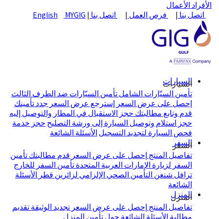
الأفراد
الأعمال
اتصل بنا
|
فرص العمل
|
اتصل بنا
|
MYGIG
English
السيارات
السيارات
تأمين السيّارات الشامل
تأمين السيّارات ضد الطرف الثالث
إحصل على عرض السعر
إسترجع عرض السعر
جدد تأمينك
قدم وتابع مطالبتك
حجز الاستقبال في المطار والتوصيل إليه
حجز استلام وتوصيل السيارة إلى ورشة التصليح
حجز خدمة
فحص السيارة لتجديد التسجيل
الأسئلة الشائعة
السفر
السفر
تفاصيل المنتج
إحصل على عرض السعر
قدم مطالبتك
تأمين
السفر لزيارة الإمارات العربية المتحدة
تأمين السفر للخارج
ترافل شنغن
التأمين الصحي الإلزامي لزائرين قطر
الأسئلة
الشائعة
المنزل
المنزل
تفاصيل المنتج
إحصل على عرض السعر
تجديد الوثيقة
تقديم
مطالبة
الأسئلة الشائعة حول تأمين المنزل