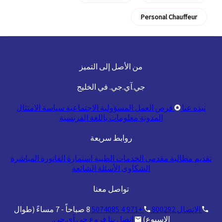
Personal Chauffeur
من الأصل إلى التميز
جي.آي.جي. في الخليج
نبذه عنا
فرص العمل
المسؤولية الاجتماعية
سياسة الامتثال
المدونة
معلومات باللغة الفرنسية
روابط سريعة
تقديم مطالبة
مقدمي الخدمات الطبية
استمارة الفاتورة المباشرة
الشكاوى
الأسئلة الشائعة
تواصل معنا
الاتصال
800292
+971 4 5074085
8 صباحاً - 7 مساءً (طوال
الاسبوع)
اتصل بنا
فروع جي.آي.جي.