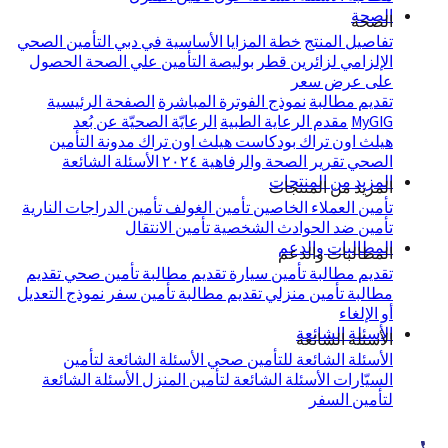
الصحة
الصحة
تفاصيل المنتج
خطة المزايا الأساسية في دبي
التأمين الصحي
الإلزامي لزائرين قطر
بوليصة التأمين علي الصحة
الحصول
على عرض سعر
تقديم مطالبة
نموذج الفوترة المباشرة
الصفحة الرئيسية
MyGIG
مقدم الرعاية الطبية
الرعايّة الصحيّة عن بُعد
هيلث اون تراك
بودكاست هيلث اون تراك
مدونة التأمين
الصحي
تقرير الصحة والرفاهية ٢٠٢٤
الأسئلة الشائعة
المزيد من المنتجات
المزيد من المنتجات
تأمين العملاء الخاصين
تأمين الغولف
تأمين الدراجات النارية
تأمين ضد الحوادث الشخصية
تأمين الانتقال
المطالبات والدعم
المطالبات والدعم
تقديم مطالبة تأمين سيارة
تقديم مطالبة تأمين صحي
تقديم
مطالبة تأمين منزلي
تقديم مطالبة تأمين سفر
نموذج التعديل
أو الإلغاء
الأسئلة الشائعة
الأسئلة الشائعة
الأسئلة الشائعة للتأمين صحي
الأسئلة الشائعة لتأمين
السيّارات
الأسئلة الشائعة لتأمين المنزل
الأسئلة الشائعة
لتأمين السفر