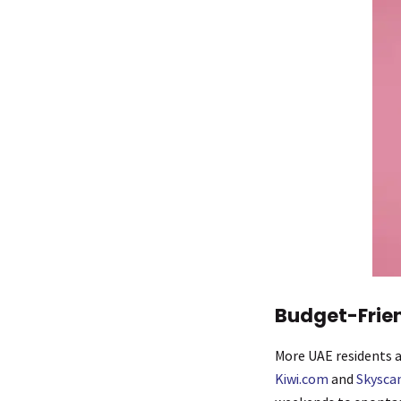
Budget-Frien
More UAE residents a
Kiwi.com
and
Skysca