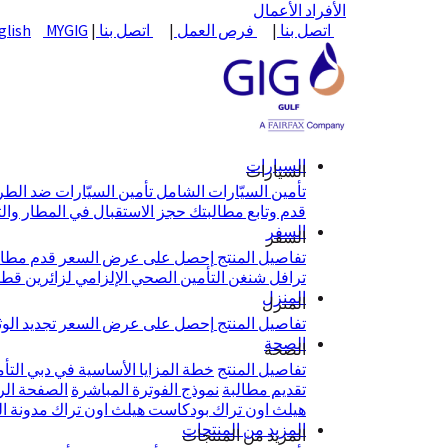
الأفراد
الأعمال
اتصل بنا
|
فرص العمل
|
اتصل بنا
|
MYGIG
glish
السيارات
السيارات
تأمين السيّارات الشامل
تأمين السيّارات ضد الط
قدم وتابع مطالبتك
حجز الاستقبال في المطار وال
السفر
السفر
تفاصيل المنتج
إحصل على عرض السعر
قدم مطال
ترافل شنغن
التأمين الصحي الإلزامي لزائرين قط
المنزل
المنزل
تفاصيل المنتج
إحصل على عرض السعر
تجديد الو
الصحة
الصحة
تفاصيل المنتج
خطة المزايا الأساسية في دبي
التأ
تقديم مطالبة
نموذج الفوترة المباشرة
الصفحة الرئيس
هيلث اون تراك
بودكاست هيلث اون تراك
مدونة ا
المزيد من المنتجات
المزيد من المنتجات