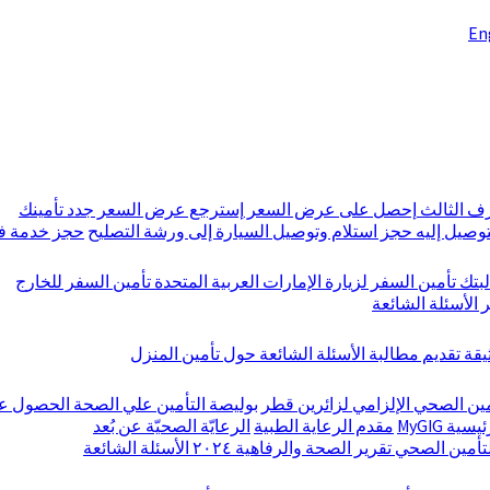
En
رف الثالث
إحصل على عرض السعر
إسترجع عرض السعر
جدد تأمينك
توصيل إليه
حجز استلام وتوصيل السيارة إلى ورشة التصليح
حجز خدمة فح
بتك
تأمين السفر لزيارة الإمارات العربية المتحدة
تأمين السفر للخارج
ر
الأسئلة الشائعة
ثيقة
تقديم مطالبة
الأسئلة الشائعة حول تأمين المنزل
مين الصحي الإلزامي لزائرين قطر
بوليصة التأمين علي الصحة
الحصول ع
ية MyGIG
مقدم الرعاية الطبية
الرعايّة الصحيّة عن بُعد
لتأمين الصحي
تقرير الصحة والرفاهية ٢٠٢٤
الأسئلة الشائعة