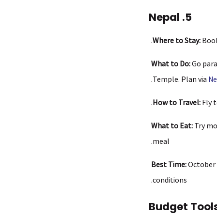
5. Nepal
.
Where to Stay:
Book
What to Do:
Go parag
.
Temple. Plan via
Ne
How to Travel:
Fly t
What to Eat:
Try mom
meal.
Best Time:
October t
conditions.
Budget Tools