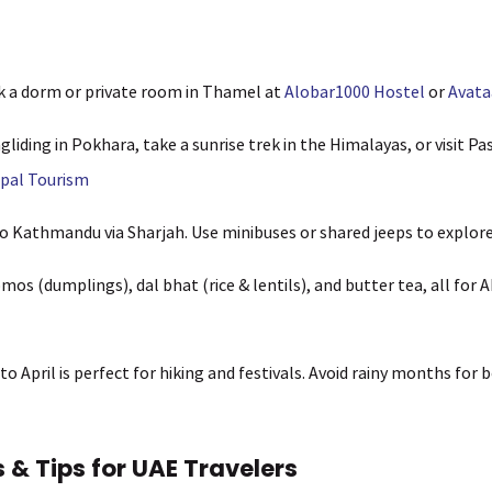
 a dorm or private room in Thamel at
Alobar1000 Hostel
or
Avat
liding in Pokhara, take a sunrise trek in the Himalayas, or visit P
pal Tourism
o Kathmandu via Sharjah. Use minibuses or shared jeeps to explore 
os (dumplings), dal bhat (rice & lentils), and butter tea, all for 
o April is perfect for hiking and festivals. Avoid rainy months for b
 & Tips for UAE Travelers