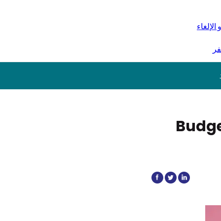
 الإلغاء
فر
Budge