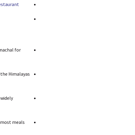
estaurant
imachal for
n the Himalayas
 widely
s, most meals