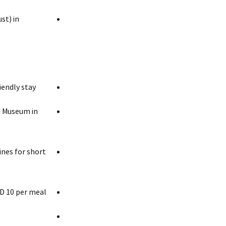
st) in
endly stay.
an Museum in
ines for short
D 10 per meal.