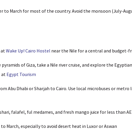
 to March for most of the country. Avoid the monsoon (July-Augu
 at
Wake Up! Cairo Hostel
near the Nile for a central and budget-fri
e pyramids of Giza, take a Nile river cruise, and explore the Egypti
e at
Egypt Tourism
rom Abu Dhabi or Sharjah to Cairo. Use local microbuses or metro l
shari, falafel, ful medames, and fresh mango juice for less than AE
to March, especially to avoid desert heat in Luxor or Aswan.