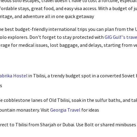
ous solo escapes, travel doesn't have to cost a fortune, especia
fordable stays, great food, and easy visa access. With a budget of j
ritage, and adventure all in one quick getaway.
e best budget-friendly international trips you can plan from the 
solo explorers. Don't forget to stay protected with
GIG Gulf's trav
erage for medical issues, lost baggage, and delays, starting from ve
abrika Hostel
in Tbilisi, a trendy budget spot in a converted Soviet 
s.
 cobblestone lanes of Old Tbilisi, soak in the sulfur baths, and t
ountain monastery. Visit
Georgia Travel
for ideas.
irect to Tbilisi from Sharjah or Dubai. Use Bolt or shared minibuse