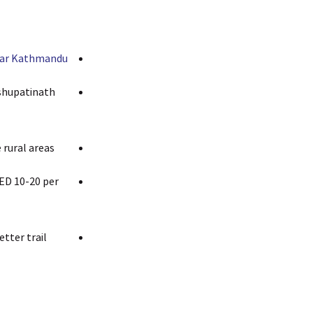
aar Kathmandu
ashupatinath
rural areas.
AED 10-20 per
etter trail