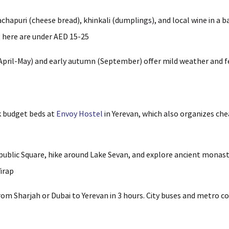
chapuri (cheese bread), khinkali (dumplings), and local wine in a
here are under AED 15-25.
April-May) and early autumn (September) offer mild weather and f
 budget beds at
Envoy Hostel
in Yerevan, which also organizes che
public Square, hike around Lake Sevan, and explore ancient monaste
rap.
rom Sharjah or Dubai to Yerevan in 3 hours. City buses and metro co