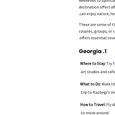
weekends to spontane
destination offers af
can enjoy nature, he
These are some of th
couples, groups, or 
offers essential cov
1. Georgia
Where to Stay:
Try
F
art studios and cafe
What to Do:
Walk the
trip to Kazbegi's m
How to Travel:
Fly d
to move around.