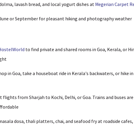
dolma, lavash bread, and local yogurt dishes at
Megerian Carpet R
 June or September for pleasant hiking and photography weather.
HostelWorld
to find private and shared rooms in Goa, Kerala, or H
ght.
p in Goa, take a houseboat ride in Kerala's backwaters, or hike i
t flights from Sharjah to Kochi, Delhi, or Goa. Trains and buses are
ffordable.
asala dosa, thali platters, chai, and seafood fry at roadside cafe