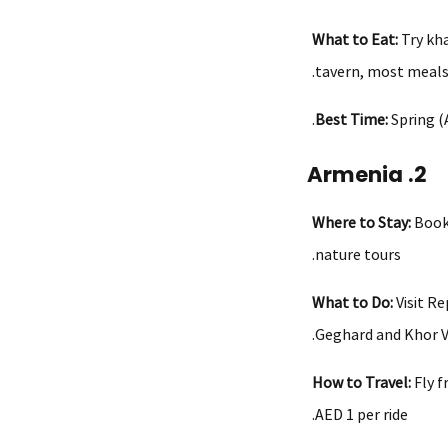
What to Eat:
Try kha
tavern, most meals 
Best Time:
Spring (
2. Armenia
Where to Stay:
Book
nature tours.
What to Do:
Visit Re
Geghard and Khor Vi
How to Travel:
Fly f
AED 1 per ride.