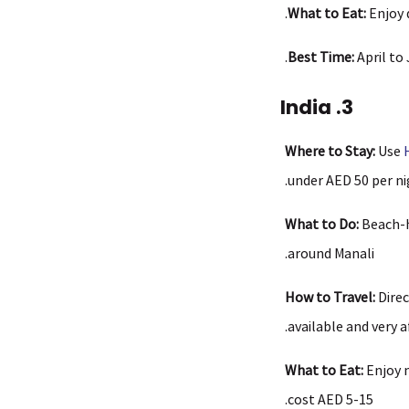
.
What to Eat:
Enjoy 
Best Time:
April to
3. India
Where to Stay:
Use
under AED 50 per ni
What to Do:
Beach-ho
around Manali.
How to Travel:
Direc
available and very a
What to Eat:
Enjoy m
cost AED 5-15.