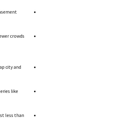
 basement
ewer crowds.
ap city and
ries like
st less than