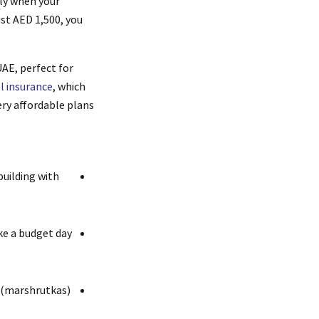
lly when your
ust AED 1,500, you
UAE, perfect for
el insurance
, which
ry affordable plans.
building with
ake a budget day
s (marshrutkas)