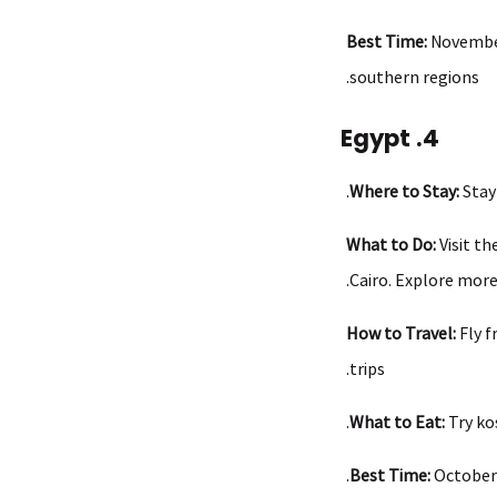
Best Time:
November
southern regions.
4. Egypt
Where to Stay:
Stay
What to Do:
Visit th
.
Cairo. Explore mor
How to Travel:
Fly f
trips.
What to Eat:
Try ko
Best Time:
October 