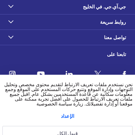
جي.آي.جي. في الخليج
روابط سريعة
تواصل معنا
تابعنا على
نحن نستخدم ملفات تعريف الارتباط لتقديم محتوى مخصص وتحليل
التوجهات وإدارة الموقع وتتبع حركات المستخدم على الموقع وجمع
معلومات سكانية عن قاعدة المستخدمين بشكل عام. اقبل جميع
ملاحظات العملاء
ملفات تعريف الارتباط للحصول على أفضل تجربة ممكنة على
موقعنا أو إدارة تفضيلاتك.
زيارة سياسة الخصوصية
الإعداد
4.5
/5
وفقًا لتقييم 39650 وفقًا
قبول الكل