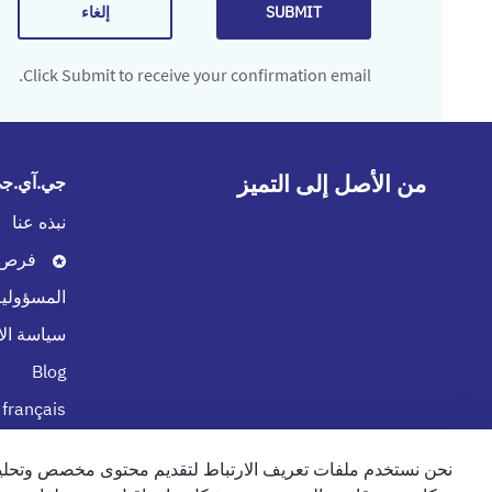
إلغاء
SUBMIT
Click Submit to receive your confirmation email.
من الأصل إلى التميز
جي.آي.جي.
نبذه عنا
فرص ا
المسؤولية
سياسة الا
Blog
 français
نحن نستخدم ملفات تعريف الارتباط لتقديم محتوى مخصص وتحليل
الإمارات
الشروط والاحكام
سياسة 