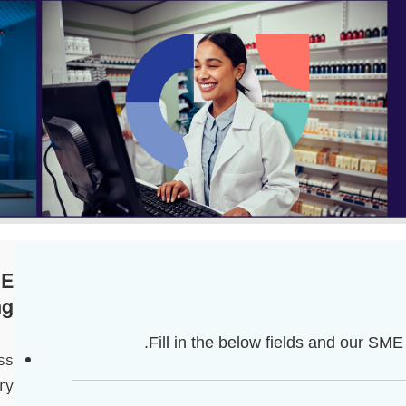
ME
 :
Fill in the below fields and our SME
ss
ry