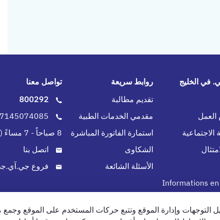
 في الخليج
روابط سريعة
تواصل معنا
تقديم مطالبة
800292
لعمل
مقدمي الخدمات الطبية
0097145074085
 الاجتماعية
استمارة الفاتورة المباشرة
8 صباحاً - 7 مساءً (طوال الاسبوع)
متثال
الشكاوى
اتصل بنا
الأسئلة الشائعة
فروع جي.آي.جي
Informations en
 التوجهات وإدارة الموقع وتتبع حركات المستخدم على الموقع وجمع 
الخصوصية
سياسة الخصوصية (جميع الحقوق محفوظة)2024 شركة جي.آي.جي. للتأمين (الخليج) ش.م.ب (م)