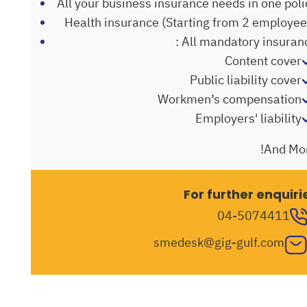
All your business insurance needs in one poli
Health insurance (Starting from 2 employee
All mandatory insurance
Content cover
Public liability cover
Workmen’s compensation
Employers' liability
And Mor
For further enquiri
04-5074411
smedesk@gig-gulf.com