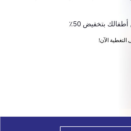
طفالك بتخفيض 50٪
التغطية الآن!