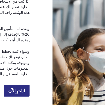
إذا كنت من الأشخا
الخليج تقدم لك
خطط
هذه الوثيقة راحة ال
ويقدم لك التأمين ا
20% بالإضافة إلى 
يوفره لك أينما كنت.
وسواء كنت تخطط لإ
العام، توفر لك خطط
وموثوقة يمكنك الاعت
المعلومات حول منتج
الخليج للمسافرين ال
اشترِالآن