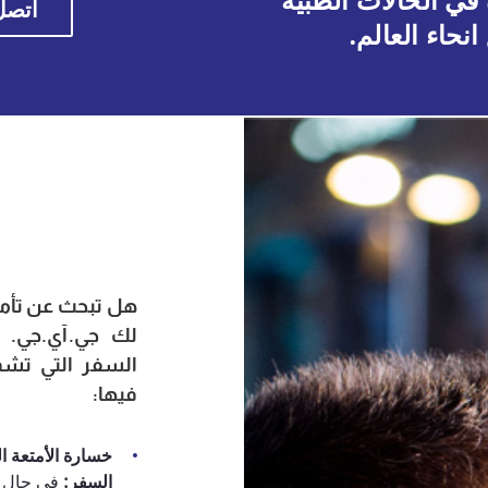
في الحالات الطبية
اتصل على 
نحاء العالم.
هل تبحث عن تأمي
لك جي.آي.جي. 
السفر التي تشم
فيها:
خسارة الأمتعة ا
السفر:
في حال ت