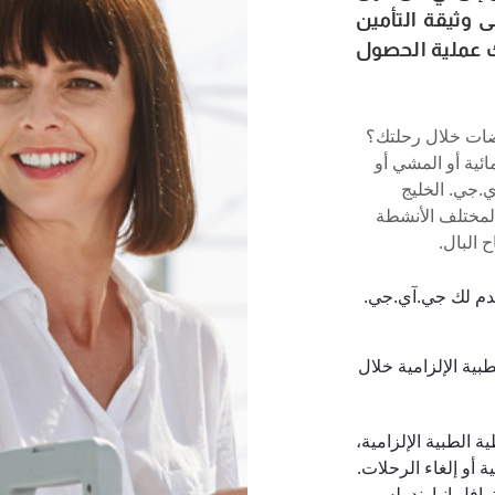
ى وثيقة التأمين
 عملية الحصول
ات خلال رحلتك؟
ئية أو المشي أو
.جي. الخليج
لمختلف الأنشطة
 البال.
دم لك جي.آي.جي.
طبية الإلزامية خلال
ة الطبية الإلزامية،
 أو إلغاء الرحلات.
رافل إنباوند بلس،