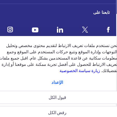
تابعنا على
حن نستخدم ملفات تعريف الارتباط لتقديم محتوى مخصص وتحليل
ملاحظات العملاء
لتوجهات وإدارة الموقع وتتبع حركات المستخدم على الموقع وجمع
علومات سكانية عن قاعدة المستخدمين بشكل عام. اقبل جميع ملفات
عريف الارتباط للحصول على أفضل تجربة ممكنة على موقعنا أو إدارة
4.5
/5
BUY CAR INSURANCE
فضيلاتك.
زيارة سياسة الخصوصية
وفقًا لتقييم 39650 وفقًا
الإعداد
BUY HOME INSURANCE
الإمارات
english
قبول الكل
الشروط والاحكام
سياسة الخصوصية
سياسة الخصوصية (جميع الحقوق
BUY TRAVEL INSURANCE
محفوظة)2024 شركة جي.آي.جي. للتأمين (الخليج) ش.م.ب (م)
منظّمة من قبل
رفض الكل
هيئة التأمين في دولة الإمارات العربية المتحدة