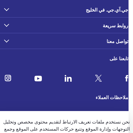
جي.آي.جي. في الخليج
روابط سريعة
تواصل معنا
تابعنا على
ملاحظات العملاء
4.5
/5
حن نستخدم ملفات تعريف الارتباط لتقديم محتوى مخصص وتحليل
وفقًا لتقييم 39686 وفقًا
لتوجهات وإدارة الموقع وتتبع حركات المستخدم على الموقع وجمع