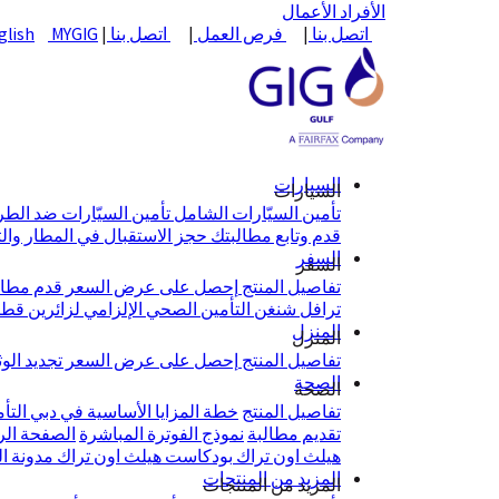
الأفراد
الأعمال
اتصل بنا
|
فرص العمل
|
اتصل بنا
|
MYGIG
glish
السيارات
السيارات
تأمين السيّارات الشامل
تأمين السيّارات ضد الط
قدم وتابع مطالبتك
حجز الاستقبال في المطار وال
السفر
السفر
تفاصيل المنتج
إحصل على عرض السعر
قدم مطال
ترافل شنغن
التأمين الصحي الإلزامي لزائرين قط
المنزل
المنزل
تفاصيل المنتج
إحصل على عرض السعر
تجديد الو
الصحة
الصحة
تفاصيل المنتج
خطة المزايا الأساسية في دبي
التأ
تقديم مطالبة
نموذج الفوترة المباشرة
الصفحة الرئيس
هيلث اون تراك
بودكاست هيلث اون تراك
مدونة ا
المزيد من المنتجات
المزيد من المنتجات