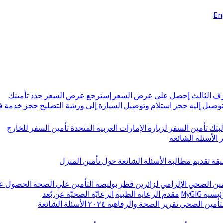
En
رف الثالث
إحصل على عرض السعر
إسترجع عرض السعر
جدد تأمينك
توصيل إليه
حجز استلام وتوصيل السيارة إلى ورشة التصليح
حجز خدمة فح
بتك
تأمين السفر لزيارة الإمارات العربية المتحدة
تأمين السفر للخارج
ر
الأسئلة الشائعة
ثيقة
تقديم مطالبة
الأسئلة الشائعة حول تأمين المنزل
مين الصحي الإلزامي لزائرين قطر
بوليصة التأمين علي الصحة
الحصول ع
ية MyGIG
مقدم الرعاية الطبية
الرعايّة الصحيّة عن بُعد
لتأمين الصحي
تقرير الصحة والرفاهية ٢٠٢٤
الأسئلة الشائعة