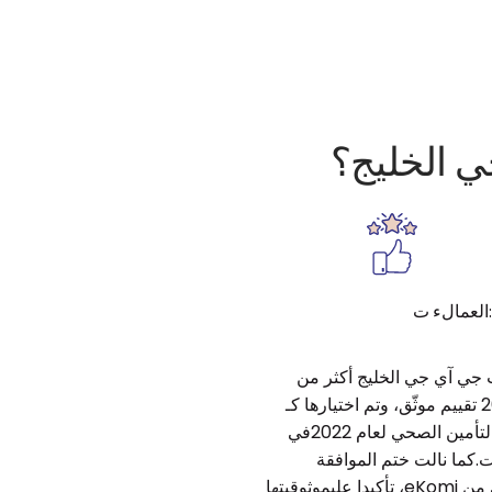
ي الخليج؟
ي آي جي الخليج أكثر من
20,000 تقييم موثّق، وتم اختيارها كـ
شركةالتأمين الصحي لعام 2022في
ت.كما نالت ختم الموافقة
الفضي من eKomi، تأكيدا علىموثوقيتها