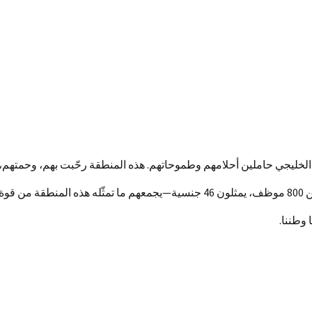
لخليجي حاملين أحلامهم وطموحاتهم. هذه المنطقة رحّبت بهم، وحمتهم، وم
 وطننا.