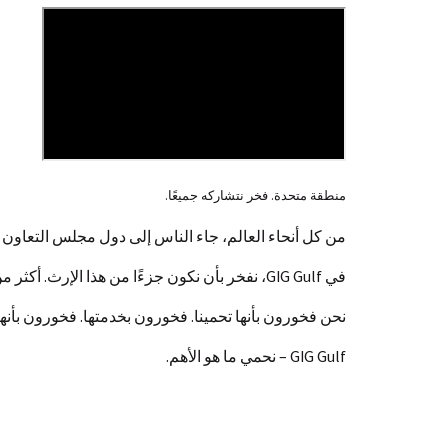
منطقة متحدة. فخر نتشاركه جميعًا.
من كل أنحاء العالم، جاء الناس إلى دول مجلس التعاون ا
في GIG Gulf، نفخر بأن نكون جزءًا من هذا الإرث. أكثر من 800 موظف، يمثلون 46 جنسية—يجمعهم ما تمثّله هذه المنطقة من قوة واستقرار وفرص.
نحن فخورون بأنها تحمينا. فخورون بخدمتها. فخورون بأنها
GIG Gulf – نحمي ما هو الأهم.