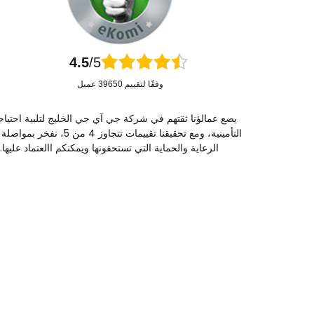
4.5
/5
وفقًا لتقييم 39650 عميل
يضع عمالؤنا ثقتهم في شركة جي آي جي الخليج لتلبية احتياج
التأمينية، ومع تحقيقنا تقييمات تتجاوز 4 من 5، ن
الرعاية والحماية التي تستحقونها ويمكنكم االعتماد عليها.