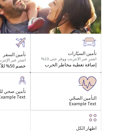
من تأمين السيارة إلى التأمين الصح
تحت سقف واحد، براحة تامة وبأفض
تأمين السيّارات
تأمين السفر
اشترِ عبر الانترنت ووفر حتى 10%
اشتر عبر الإنتر
إضافة تغطية مخاطر الحرب
خصم 50% للأطفال
تأمين صحي للع
Example Text
التأمين الصحّي
Example Text
اظهار الكل