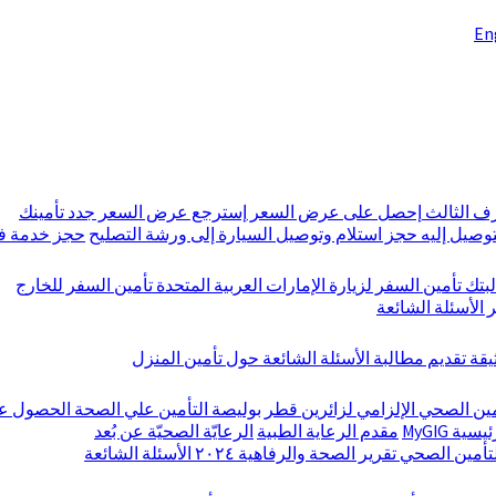
En
رف الثالث
إحصل على عرض السعر
إسترجع عرض السعر
جدد تأمينك
توصيل إليه
حجز استلام وتوصيل السيارة إلى ورشة التصليح
حجز خدمة فح
بتك
تأمين السفر لزيارة الإمارات العربية المتحدة
تأمين السفر للخارج
ر
الأسئلة الشائعة
ثيقة
تقديم مطالبة
الأسئلة الشائعة حول تأمين المنزل
مين الصحي الإلزامي لزائرين قطر
بوليصة التأمين علي الصحة
الحصول ع
ية MyGIG
مقدم الرعاية الطبية
الرعايّة الصحيّة عن بُعد
لتأمين الصحي
تقرير الصحة والرفاهية ٢٠٢٤
الأسئلة الشائعة