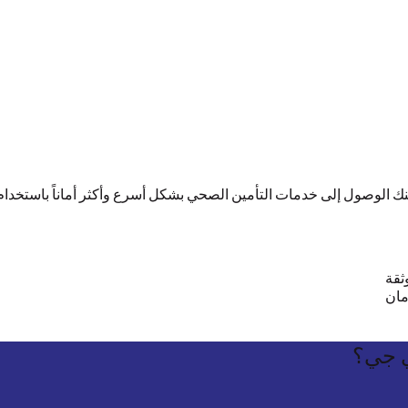
UAE PAS متاحاً الآن على تطبيق MyGIG Gulf. يمكنك الوصول إلى خدمات التأمين الصحي بشكل أسرع وأك
ثقة
مان
ي
جي؟