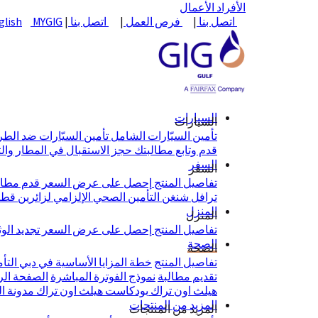
الأفراد
الأعمال
اتصل بنا
|
فرص العمل
|
اتصل بنا
|
MYGIG
glish
السيارات
السيارات
تأمين السيّارات الشامل
تأمين السيّارات ضد الط
قدم وتابع مطالبتك
حجز الاستقبال في المطار وال
السفر
السفر
تفاصيل المنتج
إحصل على عرض السعر
قدم مطال
ترافل شنغن
التأمين الصحي الإلزامي لزائرين قط
المنزل
المنزل
تفاصيل المنتج
إحصل على عرض السعر
تجديد الو
الصحة
الصحة
تفاصيل المنتج
خطة المزايا الأساسية في دبي
التأ
تقديم مطالبة
نموذج الفوترة المباشرة
الصفحة الرئيس
هيلث اون تراك
بودكاست هيلث اون تراك
مدونة ا
المزيد من المنتجات
المزيد من المنتجات